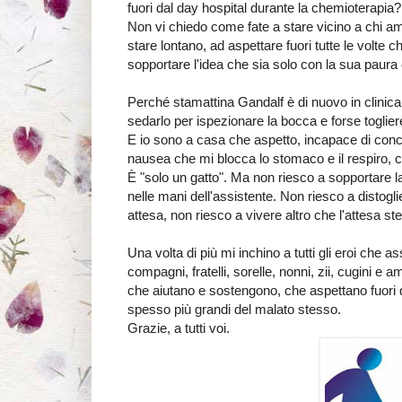
fuori dal day hospital durante la chemioterapia?
Non vi chiedo come fate a stare vicino a chi a
stare lontano, ad aspettare fuori tutte le volte 
sopportare l'idea che sia solo con la sua paura 
Perché stamattina Gandalf è di nuovo in clinica 
sedarlo per ispezionare la bocca e forse togliere
E io sono a casa che aspetto, incapace di concl
nausea che mi blocca lo stomaco e il respiro, co
È "solo un gatto". Ma non riesco a sopportare l
nelle mani dell'assistente. Non riesco a distoglie
attesa, non riesco a vivere altro che l'attesa st
Una volta di più mi inchino a tutti gli eroi che ass
compagni, fratelli, sorelle, nonni, zii, cugini e
che aiutano e sostengono, che aspettano fuori
spesso più grandi del malato stesso.
Grazie, a tutti voi.