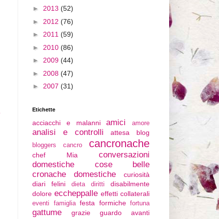
►
2013
(52)
►
2012
(76)
►
2011
(59)
►
2010
(86)
►
2009
(44)
►
2008
(47)
►
2007
(31)
Etichette
o
amici
acciacchi e malanni
amore
analisi e controlli
attesa
blog
cancronache
bloggers
cancro
conversazioni
chef Mia
domestiche
cose belle
cronache domestiche
curiosità
diari felini
disabilmente
dieta
diritti
eccheppalle
dolore
effetti collaterali
festa
formiche
eventi
famiglia
fortuna
gattume
grazie
guardo avanti