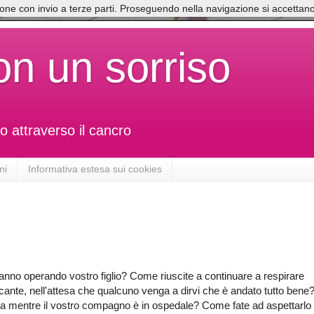
zione con invio a terze parti. Proseguendo nella navigazione si accettano
on un sorriso
o attraverso il cancro
ni
Informativa estesa sui cookies
stanno operando vostro figlio? Come riuscite a continuare a respirare
ocante, nell'attesa che qualcuno venga a dirvi che è andato tutto bene
sita mentre il vostro compagno è in ospedale? Come fate ad aspettarlo