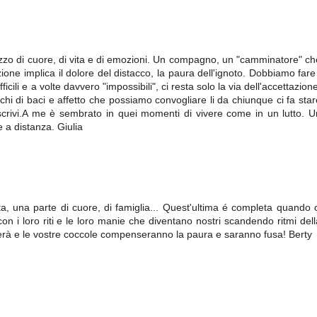
ezzo di cuore, di vita e di emozioni. Un compagno, un "camminatore" ch
ione implica il dolore del distacco, la paura dell'ignoto. Dobbiamo fare 
cili e a volte davvero "impossibili", ci resta solo la via dell'accettazion
richi di baci e affetto che possiamo convogliare li da chiunque ci fa star
scrivi.A me è sembrato in quei momenti di vivere come in un lutto. U
 a distanza. Giulia
ta, una parte di cuore, di famiglia... Quest'ultima é completa quando c
con i loro riti e le loro manie che diventano nostri scandendo ritmi dell
erà e le vostre coccole compenseranno la paura e saranno fusa! Berty