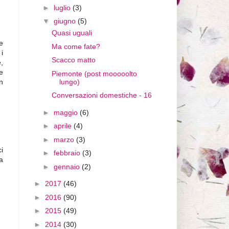
►
luglio
(3)
▼
giugno
(5)
Quasi uguali
e
Ma come fate?
i
Scacco matto
e,
e
Piemonte (post mooooolto
lungo)
n
Conversazioni domestiche - 16
►
maggio
(6)
►
aprile
(4)
►
marzo
(3)
i
►
febbraio
(3)
a
►
gennaio
(2)
►
2017
(46)
►
2016
(90)
►
2015
(49)
►
2014
(30)