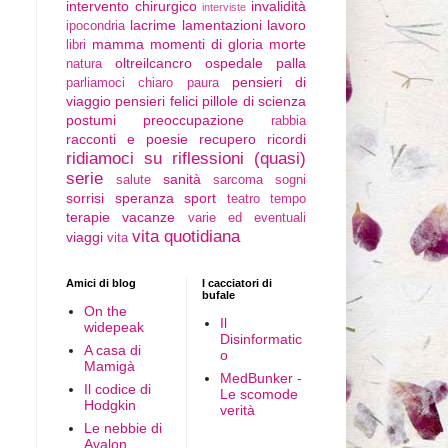
intervento chirurgico
invalidità
interviste
lacrime
lamentazioni
lavoro
ipocondria
mamma
momenti di gloria
morte
libri
oltreilcancro
ospedale
palla
natura
pensieri di
parliamoci chiaro
paura
viaggio
pensieri felici
pillole di scienza
postumi
preoccupazione
rabbia
racconti e poesie
recupero
ricordi
ridiamoci su
riflessioni (quasi)
serie
sanità
salute
sarcoma
sogni
sorrisi
speranza
sport
teatro
tempo
terapie
vacanze
varie ed eventuali
vita quotidiana
viaggi
vita
Amici di blog
I cacciatori di
bufale
On the
Il
widepeak
Disinformatic
A casa di
o
Mamigà
MedBunker -
Il codice di
Le scomode
Hodgkin
verità
Le nebbie di
Avalon