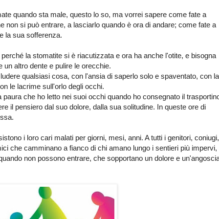
mate quando sta male, questo lo so, ma vorrei sapere come fate a
che non si può entrare, a lasciarlo quando è ora di andare; come fate a
e la sua sofferenza.
perché la stomatite si è riacutizzata e ora ha anche l'otite, e bisogna
 un altro dente e pulire le orecchie.
udere qualsiasi cosa, con l'ansia di saperlo solo e spaventato, con la
n le lacrime sull'orlo degli occhi.
a paura che ho letto nei suoi occhi quando ho consegnato il trasportin
re il pensiero dal suo dolore, dalla sua solitudine. In queste ore di
essa.
istono i loro cari malati per giorni, mesi, anni. A tutti i genitori, coniugi,
 amici che camminano a fianco di chi amano lungo i sentieri più impervi,
 quando non possono entrare, che sopportano un dolore e un'angosci